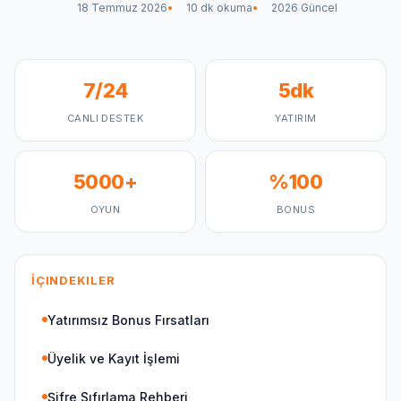
18 Temmuz 2026
10 dk okuma
2026 Güncel
7/24
5dk
CANLI DESTEK
YATIRIM
5000+
%100
OYUN
BONUS
İÇINDEKILER
Yatırımsız Bonus Fırsatları
Üyelik ve Kayıt İşlemi
Şifre Sıfırlama Rehberi