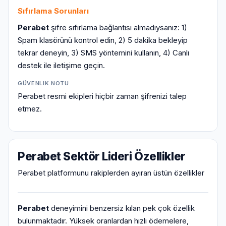
Sıfırlama Sorunları
Perabet
şifre sıfırlama bağlantısı almadıysanız: 1)
Spam klasörünü kontrol edin, 2) 5 dakika bekleyip
tekrar deneyin, 3) SMS yöntemini kullanın, 4) Canlı
destek ile iletişime geçin.
GÜVENLIK NOTU
Perabet resmi ekipleri hiçbir zaman şifrenizi talep
etmez.
Perabet Sektör Lideri Özellikler
Perabet platformunu rakiplerden ayıran üstün özellikler
Perabet
deneyimini benzersiz kılan pek çok özellik
bulunmaktadır. Yüksek oranlardan hızlı ödemelere,