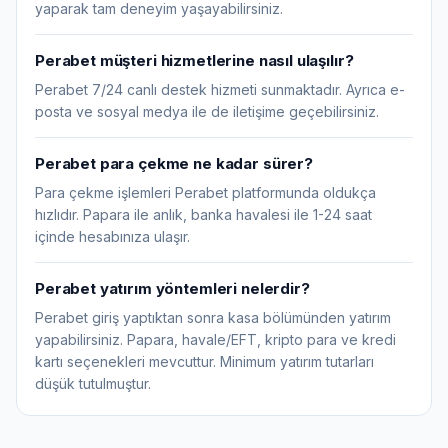
yaparak tam deneyim yaşayabilirsiniz.
Perabet müşteri hizmetlerine nasıl ulaşılır?
Perabet 7/24 canlı destek hizmeti sunmaktadır. Ayrıca e-
posta ve sosyal medya ile de iletişime geçebilirsiniz.
Perabet para çekme ne kadar sürer?
Para çekme işlemleri Perabet platformunda oldukça
hızlıdır. Papara ile anlık, banka havalesi ile 1-24 saat
içinde hesabınıza ulaşır.
Perabet yatırım yöntemleri nelerdir?
Perabet giriş yaptıktan sonra kasa bölümünden yatırım
yapabilirsiniz. Papara, havale/EFT, kripto para ve kredi
kartı seçenekleri mevcuttur. Minimum yatırım tutarları
düşük tutulmuştur.