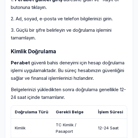
butonuna tıklayın.
2. Ad, soyad, e-posta ve telefon bilgilerinizi girin.
3. Güçlü bir şifre belirleyin ve doğrulama işlemini
tamamlayın.
Kimlik Doğrulama
Perabet
güvenli bahis deneyimi için hesap doğrulama
işlemi uygulamaktadır. Bu süreç hesabınızın güvenliğini
sağlar ve finansal işlemlerinizi hızlandırır.
Belgelerinizi yükledikten sonra doğrulama genellikle 12-
24 saat içinde tamamlanır.
Doğrulama Türü
Gerekli Belge
İşlem Süresi
TC Kimlik /
Kimlik
12-24 Saat
Pasaport