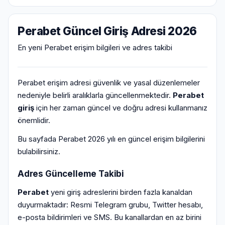
Perabet Güncel Giriş Adresi 2026
En yeni Perabet erişim bilgileri ve adres takibi
Perabet erişim adresi güvenlik ve yasal düzenlemeler
nedeniyle belirli aralıklarla güncellenmektedir.
Perabet
giriş
için her zaman güncel ve doğru adresi kullanmanız
önemlidir.
Bu sayfada Perabet 2026 yılı en güncel erişim bilgilerini
bulabilirsiniz.
Adres Güncelleme Takibi
Perabet
yeni giriş adreslerini birden fazla kanaldan
duyurmaktadır: Resmi Telegram grubu, Twitter hesabı,
e-posta bildirimleri ve SMS. Bu kanallardan en az birini