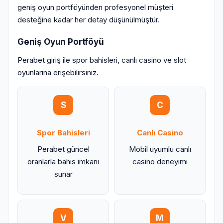
geniş oyun portföyünden profesyonel müşteri
desteğine kadar her detay düşünülmüştür.
Geniş Oyun Portföyü
Perabet giriş ile spor bahisleri, canlı casino ve slot
oyunlarına erişebilirsiniz.
S
C
Spor Bahisleri
Canlı Casino
Perabet güncel
Mobil uyumlu canlı
oranlarla bahis imkanı
casino deneyimi
sunar
V
M