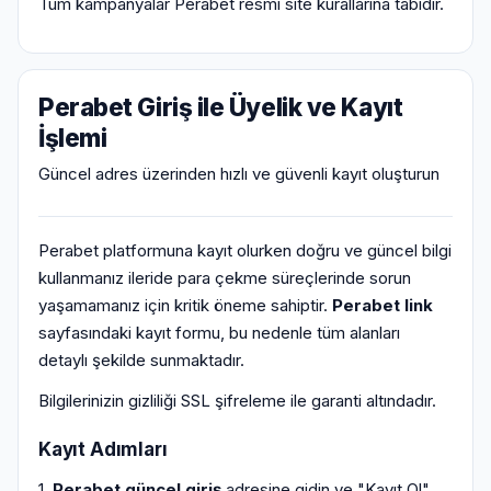
Tüm kampanyalar Perabet resmi site kurallarına tabidir.
Perabet Giriş ile Üyelik ve Kayıt
İşlemi
Güncel adres üzerinden hızlı ve güvenli kayıt oluşturun
Perabet platformuna kayıt olurken doğru ve güncel bilgi
kullanmanız ileride para çekme süreçlerinde sorun
yaşamamanız için kritik öneme sahiptir.
Perabet link
sayfasındaki kayıt formu, bu nedenle tüm alanları
detaylı şekilde sunmaktadır.
Bilgilerinizin gizliliği SSL şifreleme ile garanti altındadır.
Kayıt Adımları
1.
Perabet güncel giriş
adresine gidin ve "Kayıt Ol"