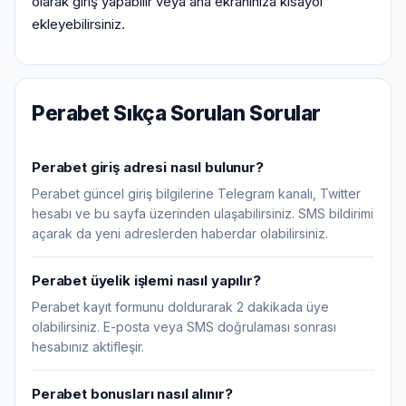
olarak giriş yapabilir veya ana ekranınıza kısayol
ekleyebilirsiniz.
Perabet Sıkça Sorulan Sorular
Perabet giriş adresi nasıl bulunur?
Perabet güncel giriş bilgilerine Telegram kanalı, Twitter
hesabı ve bu sayfa üzerinden ulaşabilirsiniz. SMS bildirimi
açarak da yeni adreslerden haberdar olabilirsiniz.
Perabet üyelik işlemi nasıl yapılır?
Perabet kayıt formunu doldurarak 2 dakikada üye
olabilirsiniz. E-posta veya SMS doğrulaması sonrası
hesabınız aktifleşir.
Perabet bonusları nasıl alınır?