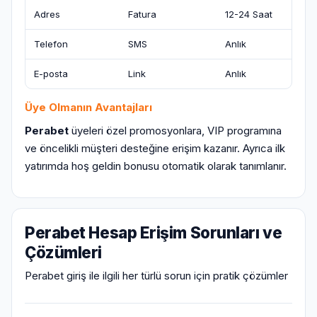
Adres
Fatura
12-24 Saat
Telefon
SMS
Anlık
E-posta
Link
Anlık
Üye Olmanın Avantajları
Perabet
üyeleri özel promosyonlara, VIP programına
ve öncelikli müşteri desteğine erişim kazanır. Ayrıca ilk
yatırımda hoş geldin bonusu otomatik olarak tanımlanır.
Perabet Hesap Erişim Sorunları ve
Çözümleri
Perabet giriş ile ilgili her türlü sorun için pratik çözümler