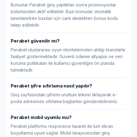
Bonuslar Perabet giriş yaptıktan sonra promosyonlar
bölümünden aktif edilebilir. Bazı bonuslar otomatik
tanımlanırken bazıları için canlı destekten bonus kodu
talep edilebilir.
Perabet güvenilir mi?
Perabet uluslararası oyun otoritelerinden aldığı lisanslarla
faaliyet göstermektedir. Güvenli ödeme altyapısı ve veri
koruma politikaları ile kullanıcı güvenliğini ön planda
tutmaktadır.
Perabet şifre sıfırlama nasıl yapılır?
Giriş sayfasındaki şifremi unuttum linkine tıklayarak e-
posta adresinize sıfırlama bağlantısı gönderebilirsiniz.
Perabet mobil uyumlu mu?
Perabet platformu responsive tasarım ile tüm ekran
boyutlarına uyum sağlar. Mobil tarayıcınızdan giriş